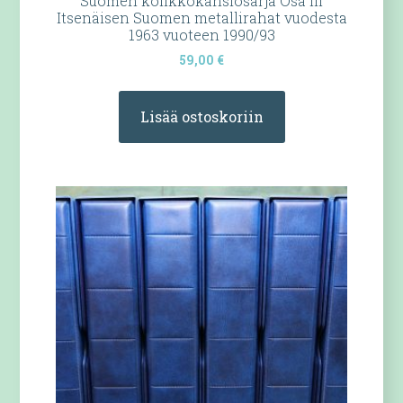
Suomen kolikkokansiosarja Osa III
Itsenäisen Suomen metallirahat vuodesta
1963 vuoteen 1990/93
59,00
€
Lisää ostoskoriin